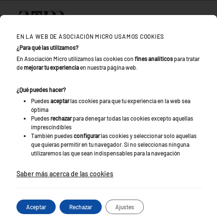
Skip to main content
EN LA WEB DE ASOCIACIÓN MICRO USAMOS COOKIES
¿Para qué las utilizamos?
En Asociación Micro utilizamos las cookies con
fines analíticos
para tratar
de
mejorar tu experiencia
en nuestra página web.
¿Qué puedes hacer?
Puedes
aceptar
las cookies para que tu experiencia en la web sea
óptima
PROPÓSITOS
Puedes
rechazar
para denegar todas las cookies excepto aquellas
imprescindibles
También puedes
configurar
las cookies y seleccionar solo aquellas
que quieras permitir en tu navegador. Si no seleccionas ninguna
Bienvenidos a la información de la MICRO,
utilizaremos las que sean indispensables para la navegación
preposiciones AEM. En esta sección
Saber más acerca de las cookies
queremos dar respuestas a todas tus
preguntas y que te sientas orgullosa de la
AEM, porque la AEM ERES TÚ.
Aceptar
Rechazar
Ajustes